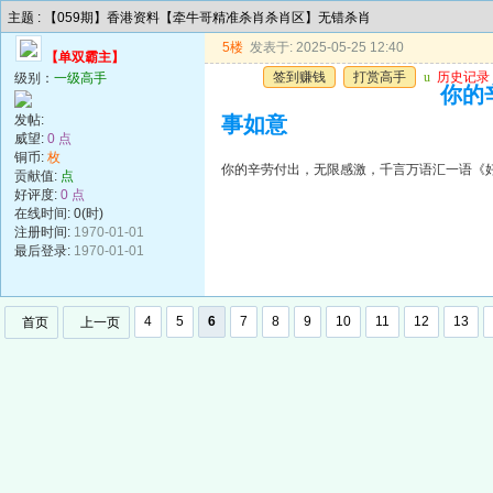
主题 : 【059期】香港资料【牵牛哥精准杀肖杀肖区】无错杀肖
5楼
发表于: 2025-05-25 12:40
【单双霸主】
签到赚钱
打赏高手
u
历史记录
级别：
一级高手
你的
发帖:
事如意
威望:
0 点
铜币:
枚
你的辛劳付出，无限感激，千言万语汇一语《
贡献值:
点
好评度:
0 点
在线时间: 0(时)
注册时间:
1970-01-01
最后登录:
1970-01-01
4
5
6
7
8
9
10
11
12
13
首页
上一页