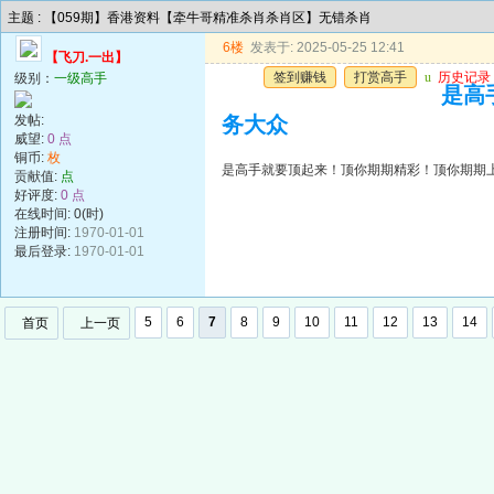
主题 : 【059期】香港资料【牵牛哥精准杀肖杀肖区】无错杀肖
6楼
发表于: 2025-05-25 12:41
【飞刀.一出】
签到赚钱
打赏高手
u
历史记录
级别：
一级高手
是高
发帖:
务大众
威望:
0 点
铜币:
枚
是高手就要顶起来！顶你期期精彩！顶你期期
贡献值:
点
好评度:
0 点
在线时间: 0(时)
注册时间:
1970-01-01
最后登录:
1970-01-01
5
6
7
8
9
10
11
12
13
14
首页
上一页