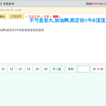
区】无错杀肖
阅读
48584
次 |
25-05-25 12:42
赚钱
打赏高手
u
历史记录
u
回复
u
编辑
u
不亏是老大,加油啊,跟定你!!牛B顶
油啊,跟定你!!牛B顶顶顶顶顶顶顶顶
11
12
13
14
15
16
末页
共
19
页
下一页