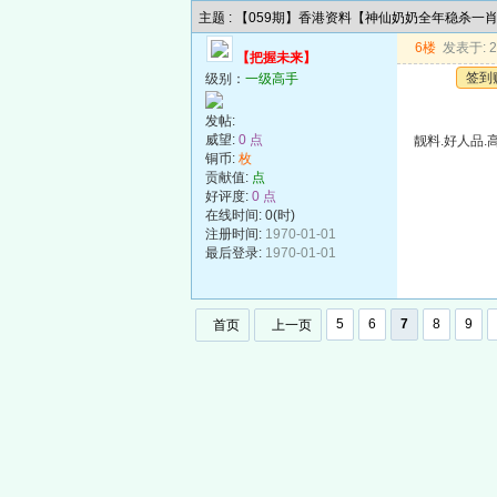
主题 : 【059期】香港资料【神仙奶奶全年稳杀一
6楼
发表于: 20
【把握未来】
签到
级别：
一级高手
发帖:
威望:
0 点
靓料.好人品.
铜币:
枚
贡献值:
点
好评度:
0 点
在线时间: 0(时)
注册时间:
1970-01-01
最后登录:
1970-01-01
5
6
7
8
9
首页
上一页