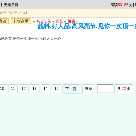
肖】无错杀肖
阅读
53186
次 |
25-05-25 12:41
赚钱
打赏高手
u
历史记录
u
回复
u
编辑
u
靓料.好人品.高风亮节.见你一次顶一
高风亮节.见你一次顶一次.祝你天天开心
10
11
12
13
14
15
末页
共
22
页
下一页