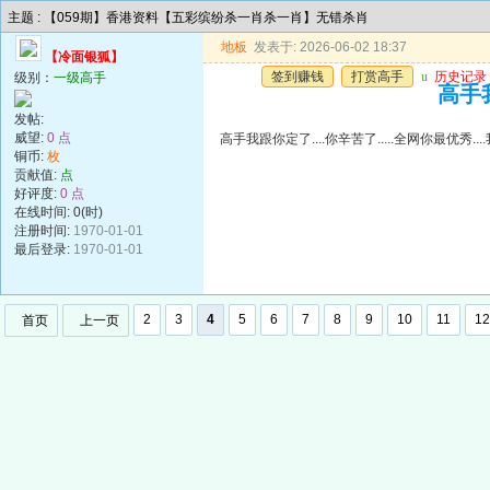
主题 : 【059期】香港资料【五彩缤纷杀一肖杀一肖】无错杀肖
地板
发表于: 2026-06-02 18:37
【冷面银狐】
签到赚钱
打赏高手
u
历史记录
级别：
一级高手
高手我
发帖:
威望:
0 点
高手我跟你定了....你辛苦了.....全网你最优秀..
铜币:
枚
贡献值:
点
好评度:
0 点
在线时间: 0(时)
注册时间:
1970-01-01
最后登录:
1970-01-01
2
3
4
5
6
7
8
9
10
11
12
首页
上一页