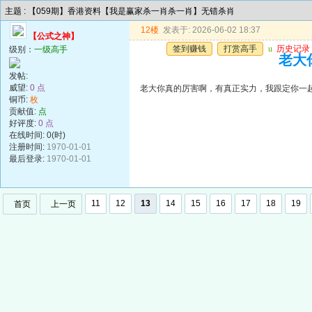
主题 : 【059期】香港资料【我是赢家杀一肖杀一肖】无错杀肖
12楼
发表于: 2026-06-02 18:37
【公式之神】
签到赚钱
打赏高手
u
历史记录
级别：
一级高手
老大
发帖:
威望:
0 点
老大你真的厉害啊，有真正实力，我跟定你一
铜币:
枚
贡献值:
点
好评度:
0 点
在线时间: 0(时)
注册时间:
1970-01-01
最后登录:
1970-01-01
11
12
13
14
15
16
17
18
19
首页
上一页