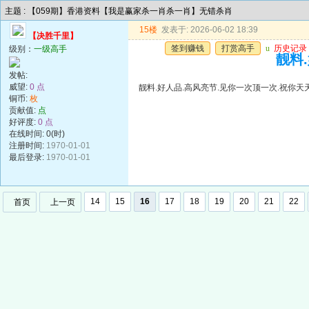
主题 : 【059期】香港资料【我是赢家杀一肖杀一肖】无错杀肖
15楼
发表于: 2026-06-02 18:39
【决胜千里】
签到赚钱
打赏高手
u
历史记录
级别：
一级高手
靓料
发帖:
威望:
0 点
靓料.好人品.高风亮节.见你一次顶一次.祝你天
铜币:
枚
贡献值:
点
好评度:
0 点
在线时间: 0(时)
注册时间:
1970-01-01
最后登录:
1970-01-01
14
15
16
17
18
19
20
21
22
首页
上一页