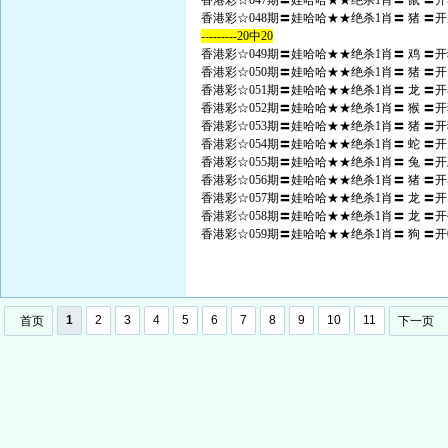
香港彩☆047期〓娃哈哈★★绝杀1肖〓 鼠 〓
香港彩☆048期〓娃哈哈★★绝杀1肖〓 猪 〓
---------20中20
香港彩☆049期〓娃哈哈★★绝杀1肖〓 鸡 〓
香港彩☆050期〓娃哈哈★★绝杀1肖〓 猪 〓
香港彩☆051期〓娃哈哈★★绝杀1肖〓 龙 〓
香港彩☆052期〓娃哈哈★★绝杀1肖〓 猴 〓
香港彩☆053期〓娃哈哈★★绝杀1肖〓 猪 〓
香港彩☆054期〓娃哈哈★★绝杀1肖〓 蛇 〓
香港彩☆055期〓娃哈哈★★绝杀1肖〓 兔 〓
香港彩☆056期〓娃哈哈★★绝杀1肖〓 猪 〓
香港彩☆057期〓娃哈哈★★绝杀1肖〓 龙 〓
香港彩☆058期〓娃哈哈★★绝杀1肖〓 龙 〓
香港彩☆059期〓娃哈哈★★绝杀1肖〓 狗 〓开
1
2
3
4
5
6
7
8
9
10
11
首页
下一页