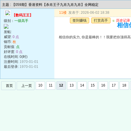
主题 : 【059期】香港资料【杀肖王子九肖九肖九肖】全网稳定
11楼
发表于: 2026-06-02 18:38
【数码王王】
签到赚钱
打赏高手
u
历史记录
级别：
一级高手
相信
发帖:
威望:
0 点
相信你的实力, 你是最棒的！！我要把你顶得
铜币:
枚
贡献值:
点
好评度:
0 点
在线时间: 0(时)
注册时间:
1970-01-01
最后登录:
1970-01-01
10
11
12
13
14
15
16
17
18
首页
上一页