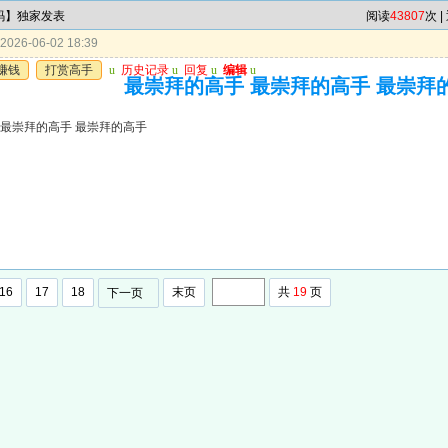
4码】独家发表
阅读
43807
次 |
026-06-02 18:39
赚钱
打赏高手
u
历史记录
u
回复
u
编辑
u
最崇拜的高手 最崇拜的高手 最崇拜
 最崇拜的高手 最崇拜的高手
16
17
18
末页
共
19
页
下一页