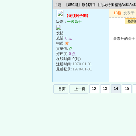
主题 : 【059期】原创高手【九龙特围精选34码3
13楼
发表于: 2
【无须钟子期】
签到
级别：
一级高手
发帖:
威望:
0 点
最崇拜的高手
铜币:
枚
贡献值:
点
好评度:
0 点
在线时间: 0(时)
注册时间:
1970-01-01
最后登录:
1970-01-01
12
13
14
15
首页
上一页