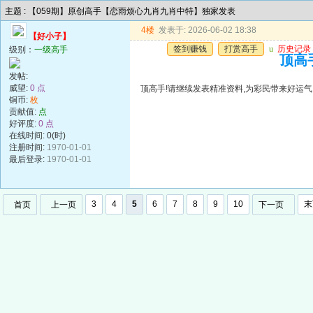
主题 : 【059期】原创高手【恋雨烦心九肖九肖中特】独家发表
4楼
发表于: 2026-06-02 18:38
【好小子】
签到赚钱
打赏高手
u
历史记录
级别：
一级高手
顶高手
发帖:
威望:
0 点
顶高手!请继续发表精准资料,为彩民带来好运气!谢谢!!
铜币:
枚
贡献值:
点
好评度:
0 点
在线时间: 0(时)
注册时间:
1970-01-01
最后登录:
1970-01-01
3
4
5
6
7
8
9
10
末
首页
上一页
下一页