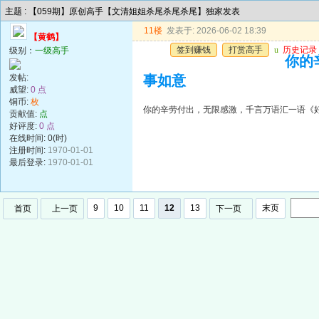
主题 : 【059期】原创高手【文清姐姐杀尾杀尾杀尾】独家发表
11楼
发表于: 2026-06-02 18:39
【黄鹤】
签到赚钱
打赏高手
u
历史记录
级别：
一级高手
你的
发帖:
事如意
威望:
0 点
铜币:
枚
你的辛劳付出，无限感激，千言万语汇一语《
贡献值:
点
好评度:
0 点
在线时间: 0(时)
注册时间:
1970-01-01
最后登录:
1970-01-01
9
10
11
12
13
末页
首页
上一页
下一页