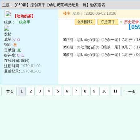
主题 : 【059期】原创高手【幼幼奶茶精品绝杀一尾】独家发表
楼主
发表于: 2026-06-02 18:36
【幼幼奶茶】
签到赚钱
打赏高手
u
历史记录
级别：
一级高手
【0
发帖:
威望:
0 点
057期：㊣幼幼奶茶㊣【绝杀一尾】7尾 开：1
铜币:
枚
058期：㊣幼幼奶茶㊣【绝杀一尾】9尾 开：1
贡献值:
点
059期：㊣幼幼奶茶㊣【绝杀一尾】1尾 开：0
好评度:
0 点
在线时间: 0(时)
注册时间:
1970-01-01
最后登录:
1970-01-01
1
2
3
4
5
6
7
8
9
10
11
首页
下一页