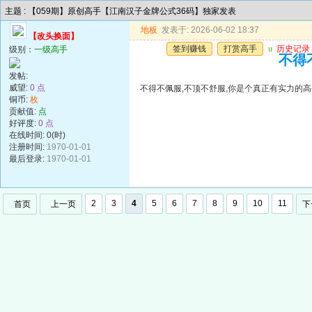
主题 : 【059期】原创高手【江南汉子金牌公式36码】独家发表
地板
发表于: 2026-06-02 18:37
【改头换面】
签到赚钱
打赏高手
u
历史记录
级别：
一级高手
不得
发帖:
威望:
0 点
不得不佩服,不顶不舒服,你是个真正有实力的高
铜币:
枚
贡献值:
点
好评度:
0 点
在线时间: 0(时)
注册时间:
1970-01-01
最后登录:
1970-01-01
2
3
4
5
6
7
8
9
10
11
首页
上一页
下