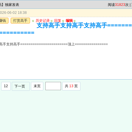
7码】独家发表
阅读
31823
次 |
26-06-02 18:38
赚钱
打赏高手
u
历史记录
u
回复
u
编辑
u
支持高手支持高手支持高手=========
==========
持高手=======================顶上================
12
末页
共
13
页
下一页