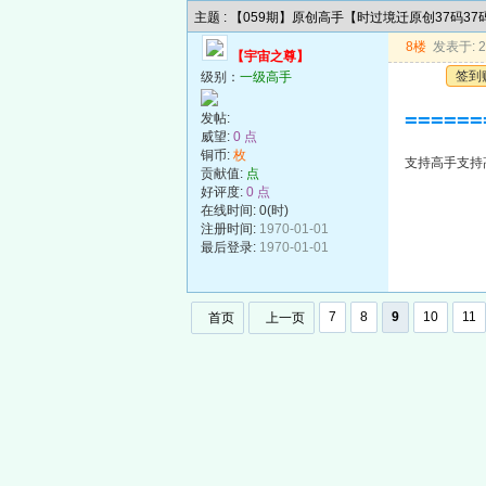
主题 : 【059期】原创高手【时过境迁原创37码3
8楼
发表于: 20
【宇宙之尊】
签到
级别：
一级高手
======
发帖:
威望:
0 点
铜币:
枚
支持高手支持高手支
贡献值:
点
好评度:
0 点
在线时间: 0(时)
注册时间:
1970-01-01
最后登录:
1970-01-01
7
8
9
10
11
首页
上一页