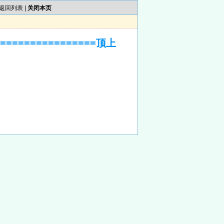
返回列表
|
关闭本页
==============顶上