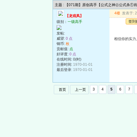
主题 : 【071期】原创高手【公式之神㊣公式杀①
4楼
发表于: 20
【龙戏凤】
签到
级别：
一级高手
发帖:
威望:
0 点
相信你的实力
铜币:
枚
贡献值:
点
好评度:
0 点
在线时间: 0(时)
注册时间:
1970-01-01
最后登录:
1970-01-01
3
4
5
6
7
首页
上一页