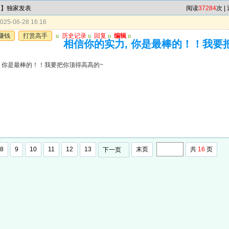
肖】独家发表
阅读
37284
次 |
25-06-28 16:16
赚钱
打赏高手
u
历史记录
u
回复
u
编辑
u
相信你的实力, 你是最棒的！！我要
, 你是最棒的！！我要把你顶得高高的~
8
9
10
11
12
13
末页
共
16
页
下一页