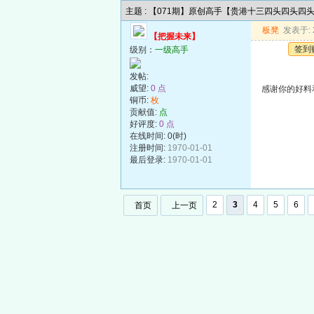
主题 : 【071期】原创高手【贵港十三四头四头四
板凳
发表于: 2
【把握未来】
签到
级别：
一级高手
发帖:
威望:
0 点
感谢你的好料
铜币:
枚
贡献值:
点
好评度:
0 点
在线时间: 0(时)
注册时间:
1970-01-01
最后登录:
1970-01-01
2
3
4
5
6
首页
上一页