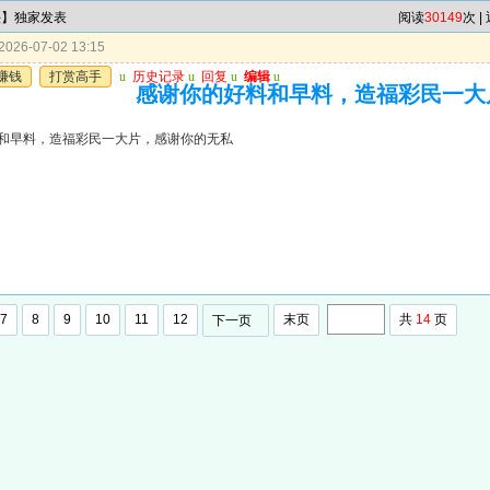
头】独家发表
阅读
30149
次 |
026-07-02 13:15
赚钱
打赏高手
u
历史记录
u
回复
u
编辑
u
感谢你的好料和早料，造福彩民一大
和早料，造福彩民一大片，感谢你的无私
7
8
9
10
11
12
末页
共
14
页
下一页