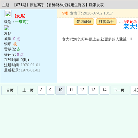
主题 : 【071期】原创高手【香港财神报稳定生肖区】独家发表
9楼
发表于: 2026-07-02 13:17
【女儿】
签到赚钱
打赏高手
u
历史记录
级别：
一级高手
老大!
发帖:
威望:
0 点
老大!把你的好料顶上去,让更多的人受益!!!!!!
铜币:
枚
贡献值:
点
好评度:
0 点
在线时间: 0(时)
注册时间:
1970-01-01
最后登录:
1970-01-01
8
9
10
11
12
13
14
末
首页
上一页
下一页