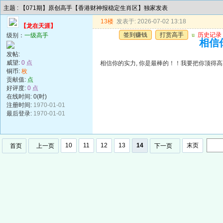
主题 : 【071期】原创高手【香港财神报稳定生肖区】独家发表
13楼
发表于: 2026-07-02 13:18
【龙在天涯】
签到赚钱
打赏高手
u
历史记录
级别：
一级高手
相信你
发帖:
威望:
0 点
相信你的实力, 你是最棒的！！我要把你顶得高高的..
铜币:
枚
贡献值:
点
好评度:
0 点
在线时间: 0(时)
注册时间:
1970-01-01
最后登录:
1970-01-01
10
11
12
13
14
末页
首页
上一页
下一页