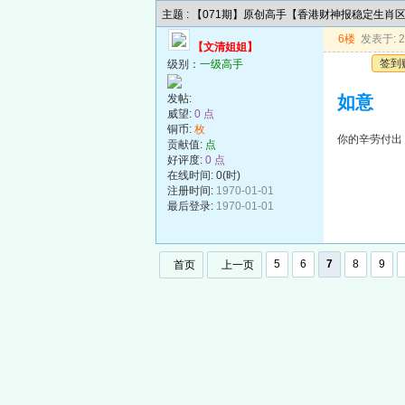
主题 : 【071期】原创高手【香港财神报稳定生肖
6楼
发表于: 20
【文清姐姐】
签到
级别：
一级高手
发帖:
如意
威望:
0 点
铜币:
枚
你的辛劳付出
贡献值:
点
好评度:
0 点
在线时间: 0(时)
注册时间:
1970-01-01
最后登录:
1970-01-01
5
6
7
8
9
首页
上一页