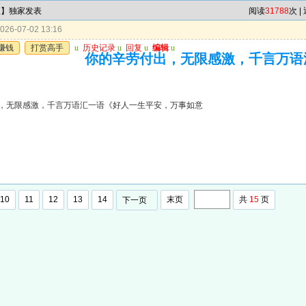
区】独家发表
阅读
31788
次 |
26-07-02 13:16
赚钱
打赏高手
u
历史记录
u
回复
u
编辑
u
你的辛劳付出，无限感激，千言万语
，无限感激，千言万语汇一语《好人一生平安，万事如意
10
11
12
13
14
末页
共
15
页
下一页