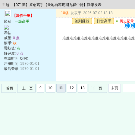
主题 : 【071期】原创高手【天地自容期期九肖中特】独家发表
10楼
发表于: 2026-07-02 13:18
【决胜千里】
签到赚钱
打赏高手
u
历史记录
级别：
一级高手
准准
发帖:
威望:
0 点
准准准准准准准准准准准准准准准准准准准准
铜币:
枚
贡献值:
点
好评度:
0 点
在线时间: 0(时)
注册时间:
1970-01-01
最后登录:
1970-01-01
9
10
11
12
13
末页
首页
上一页
下一页