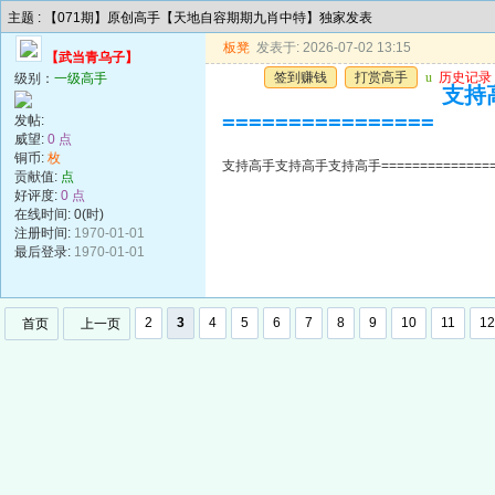
主题 : 【071期】原创高手【天地自容期期九肖中特】独家发表
板凳
发表于: 2026-07-02 13:15
【武当青乌子】
签到赚钱
打赏高手
u
历史记录
级别：
一级高手
支持高
================
发帖:
威望:
0 点
铜币:
枚
支持高手支持高手支持高手=================
贡献值:
点
好评度:
0 点
在线时间: 0(时)
注册时间:
1970-01-01
最后登录:
1970-01-01
2
3
4
5
6
7
8
9
10
11
12
首页
上一页