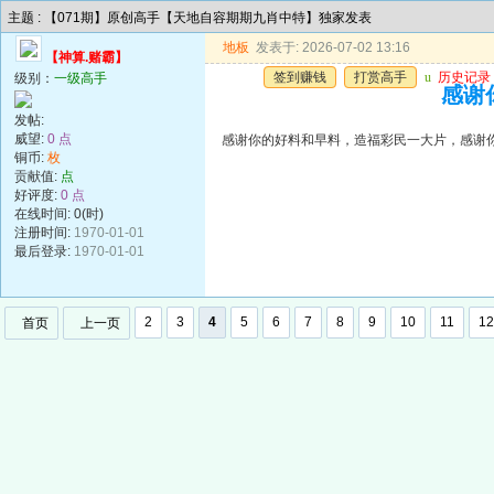
主题 : 【071期】原创高手【天地自容期期九肖中特】独家发表
地板
发表于: 2026-07-02 13:16
【神算.赌霸】
签到赚钱
打赏高手
u
历史记录
级别：
一级高手
感谢
发帖:
威望:
0 点
感谢你的好料和早料，造福彩民一大片，感谢
铜币:
枚
贡献值:
点
好评度:
0 点
在线时间: 0(时)
注册时间:
1970-01-01
最后登录:
1970-01-01
2
3
4
5
6
7
8
9
10
11
12
首页
上一页