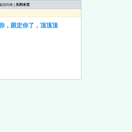
返回列表
|
关闭本页
你，跟定你了，顶顶顶