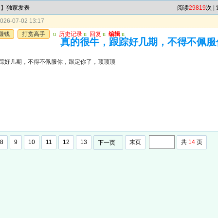
特】独家发表
阅读
29819
次 |
26-07-02 13:17
赚钱
打赏高手
u
历史记录
u
回复
u
编辑
u
真的很牛，跟踪好几期，不得不佩服
踪好几期，不得不佩服你，跟定你了，顶顶顶
8
9
10
11
12
13
末页
共
14
页
下一页