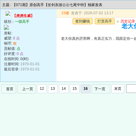
主题 : 【071期】原创高手【仗剑东游㊣㊣七尾中特】独家发表
15楼
发表于: 2026-07-02 13:17
【虎虎生威】
签到赚钱
打赏高手
u
历史记录
级别：
一级高手
老大
发帖:
威望:
0 点
老大你真的厉害啊，有真正实力，我跟定你一
铜币:
枚
贡献值:
点
好评度:
0 点
在线时间: 0(时)
注册时间:
1970-01-01
最后登录:
1970-01-01
12
13
14
15
16
末页
首页
上一页
下一页