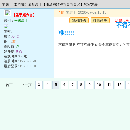
主题 : 【071期】原创高手【嗨马神精准九肖九肖区】独家发表
4楼
发表于: 2026-07-02 13:15
【圣手赌六合】
签到赚钱
打赏高手
u
历史记录
级别：
一级高手
不得
发帖:
准!!!!!
威望:
0 点
铜币:
枚
不得不佩服,不顶不舒服,你是个真正有实力的高手,
贡献值:
点
好评度:
0 点
在线时间: 0(时)
注册时间:
1970-01-01
最后登录:
1970-01-01
3
4
5
6
7
8
9
10
11
12
1
首页
上一页