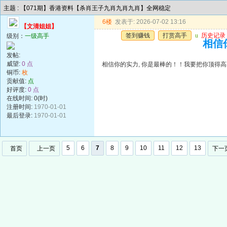
主题 : 【071期】香港资料【杀肖王子九肖九肖九肖】全网稳定
6楼
发表于: 2026-07-02 13:16
【文清姐姐】
签到赚钱
打赏高手
u
历史记录
级别：
一级高手
相信
发帖:
威望:
0 点
相信你的实力, 你是最棒的！！我要把你顶得
铜币:
枚
贡献值:
点
好评度:
0 点
在线时间: 0(时)
注册时间:
1970-01-01
最后登录:
1970-01-01
5
6
7
8
9
10
11
12
13
首页
上一页
下一