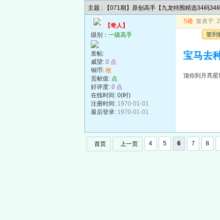
主题 : 【071期】原创高手【九龙特围精选34码3
5楼
发表于: 20
【奇人】
签到
级别：
一级高手
发帖:
宝马去
威望:
0 点
铜币:
枚
顶你到月亮星
贡献值:
点
好评度:
0 点
在线时间: 0(时)
注册时间:
1970-01-01
最后登录:
1970-01-01
4
5
6
7
8
首页
上一页