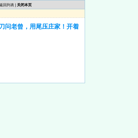
返回列表
|
关闭本页
刀问老曾，用尾压庄家！开着