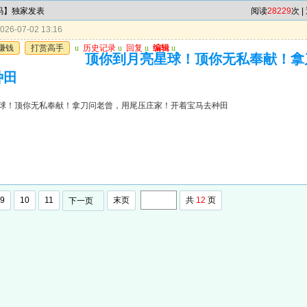
4码】独家发表
阅读
28229
次 |
26-07-02 13:16
赚钱
打赏高手
u
历史记录
u
回复
u
编辑
u
顶你到月亮星球！顶你无私奉献！拿
种田
球！顶你无私奉献！拿刀问老曾，用尾压庄家！开着宝马去种田
9
10
11
末页
共
12
页
下一页