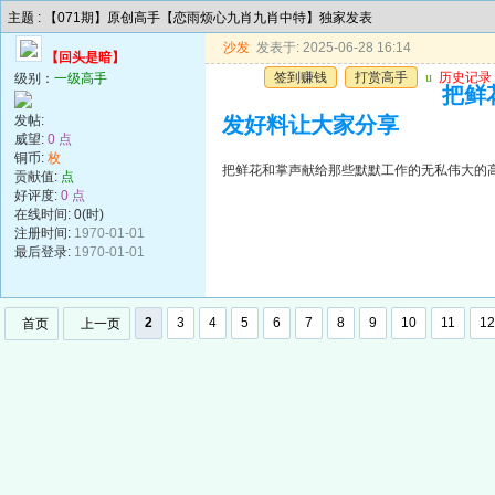
主题 : 【071期】原创高手【恋雨烦心九肖九肖中特】独家发表
沙发
发表于: 2025-06-28 16:14
【回头是暗】
签到赚钱
打赏高手
u
历史记录
级别：
一级高手
把鲜
发帖:
发好料让大家分享
威望:
0 点
铜币:
枚
把鲜花和掌声献给那些默默工作的无私伟大的
贡献值:
点
好评度:
0 点
在线时间: 0(时)
注册时间:
1970-01-01
最后登录:
1970-01-01
2
3
4
5
6
7
8
9
10
11
12
首页
上一页