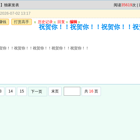
尾】独家发表
阅读
35619
次 |
026-07-02 13:17
赚钱
打赏高手
u
历史记录
u
回复
u
编辑
u
祝贺你！！祝贺你！！祝贺你！！祝
贺你！！祝贺你！！祝贺你！！祝贺你！！祝贺你！！
3
14
15
末页
共
16
页
下一页