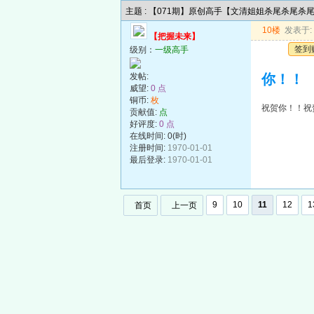
主题 : 【071期】原创高手【文清姐姐杀尾杀尾杀
10楼
发表于: 2
【把握未来】
签到
级别：
一级高手
发帖:
你！！
威望:
0 点
铜币:
枚
祝贺你！！祝
贡献值:
点
好评度:
0 点
在线时间: 0(时)
注册时间:
1970-01-01
最后登录:
1970-01-01
9
10
11
12
1
首页
上一页