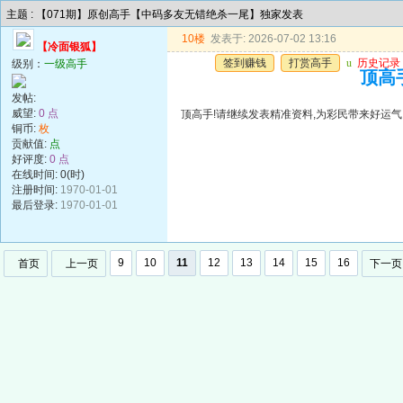
主题 : 【071期】原创高手【中码多友无错绝杀一尾】独家发表
10楼
发表于: 2026-07-02 13:16
【冷面银狐】
签到赚钱
打赏高手
u
历史记录
级别：
一级高手
顶高手
发帖:
威望:
0 点
顶高手!请继续发表精准资料,为彩民带来好运气!谢谢!!
铜币:
枚
贡献值:
点
好评度:
0 点
在线时间: 0(时)
注册时间:
1970-01-01
最后登录:
1970-01-01
9
10
11
12
13
14
15
16
首页
上一页
下一页