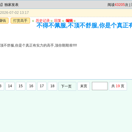
6码】独家发表
阅读
43205
次 |
026-07-02 13:17
赚钱
打赏高手
u
历史记录
u
回复
u
编辑
u
不得不佩服,不顶不舒服,你是个真正
顶不舒服,你是个真正有实力的高手,顶你期期准!!!!!
3
14
15
16
17
18
末页
共
19
页
下一页