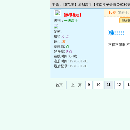
主题 : 【071期】原创高手【江南汉子金牌公式3
10楼
发表于: 2
【醉眼花巷】
签到
级别：
一级高手
发帖:
准!!!!!
威望:
0 点
铜币:
枚
不得不佩服,不
贡献值:
点
好评度:
0 点
在线时间: 0(时)
注册时间:
1970-01-01
最后登录:
1970-01-01
9
10
11
12
1
首页
上一页