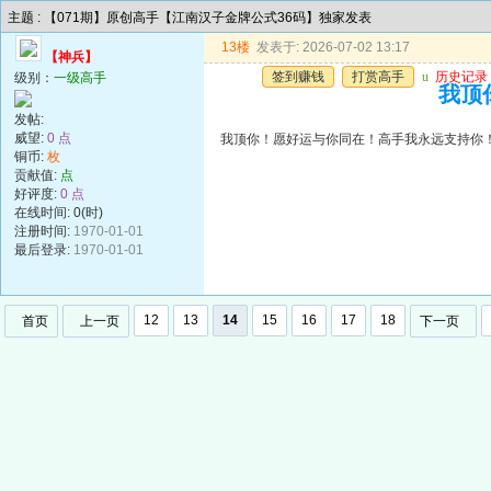
主题 : 【071期】原创高手【江南汉子金牌公式36码】独家发表
13楼
发表于: 2026-07-02 13:17
【神兵】
签到赚钱
打赏高手
u
历史记录
级别：
一级高手
我顶
发帖:
威望:
0 点
我顶你！愿好运与你同在！高手我永远支持你
铜币:
枚
贡献值:
点
好评度:
0 点
在线时间: 0(时)
注册时间:
1970-01-01
最后登录:
1970-01-01
12
13
14
15
16
17
18
首页
上一页
下一页