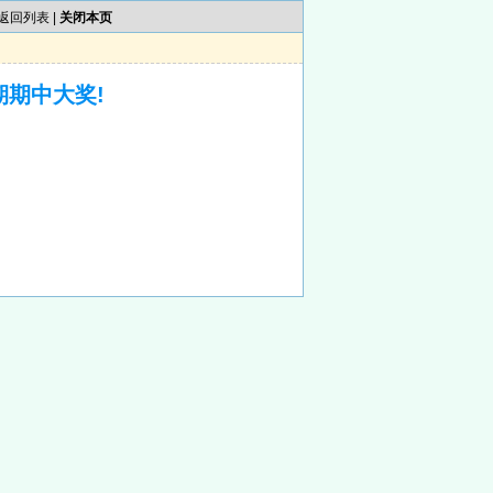
返回列表
|
关闭本页
期期中大奖!