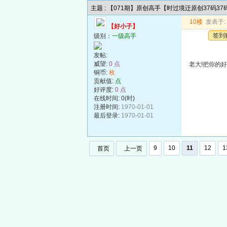
主题 : 【071期】原创高手【时过境迁原创37码3
10楼
发表于: 2
【好小子】
签到
级别：
一级高手
发帖:
威望:
0 点
老大!把你的好料
铜币:
枚
贡献值:
点
好评度:
0 点
在线时间: 0(时)
注册时间:
1970-01-01
最后登录:
1970-01-01
9
10
11
12
1
首页
上一页