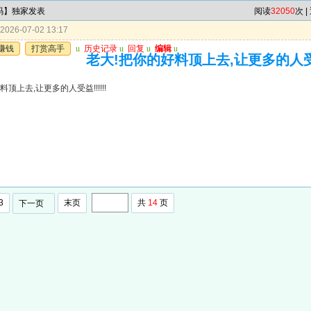
7码】独家发表
阅读
32050
次 |
026-07-02 13:17
赚钱
打赏高手
u
历史记录
u
回复
u
编辑
u
老大!把你的好料顶上去,让更多的人受益!
顶上去,让更多的人受益!!!!!!
3
末页
共
14
页
下一页