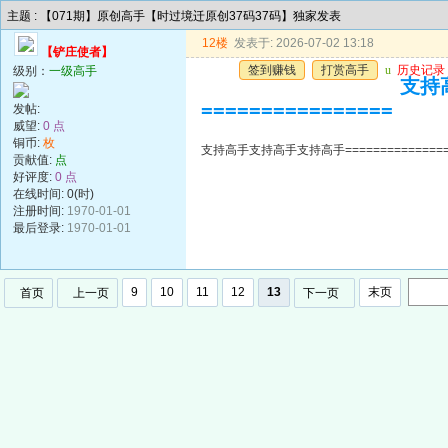
主题 : 【071期】原创高手【时过境迁原创37码37码】独家发表
12楼
发表于: 2026-07-02 13:18
【铲庄使者】
签到赚钱
打赏高手
u
历史记录
级别：
一级高手
支持高
================
发帖:
威望:
0 点
铜币:
枚
支持高手支持高手支持高手=================
贡献值:
点
好评度:
0 点
在线时间: 0(时)
注册时间:
1970-01-01
最后登录:
1970-01-01
9
10
11
12
13
末页
首页
上一页
下一页