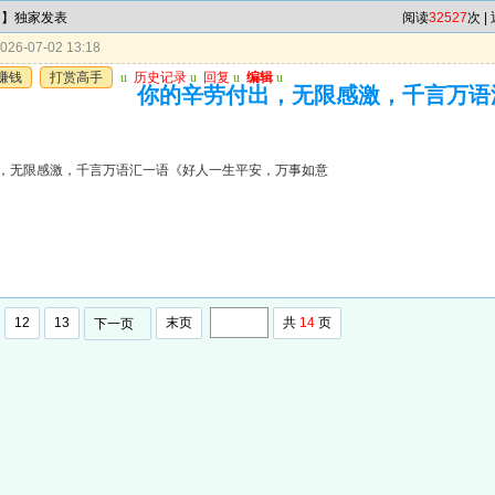
肖】独家发表
阅读
32527
次 |
26-07-02 13:18
赚钱
打赏高手
u
历史记录
u
回复
u
编辑
u
你的辛劳付出，无限感激，千言万语
，无限感激，千言万语汇一语《好人一生平安，万事如意
12
13
末页
共
14
页
下一页