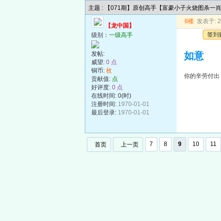
主题 : 【071期】原创高手【富豪小子火烧图杀一
8楼
发表于: 20
【龙中国】
签到
级别：
一级高手
发帖:
如意
威望:
0 点
铜币:
枚
你的辛劳付出
贡献值:
点
好评度:
0 点
在线时间: 0(时)
注册时间:
1970-01-01
最后登录:
1970-01-01
7
8
9
10
11
首页
上一页