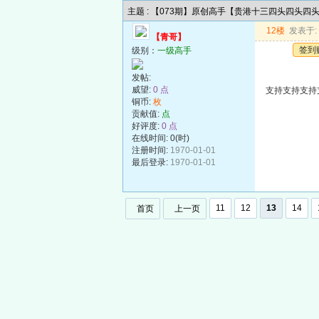
主题 : 【073期】原创高手【贵港十三四头四头四
12楼
发表于: 2
【青哥】
签到
级别：
一级高手
发帖:
威望:
0 点
支持支持支持
铜币:
枚
贡献值:
点
好评度:
0 点
在线时间: 0(时)
注册时间:
1970-01-01
最后登录:
1970-01-01
11
12
13
14
首页
上一页