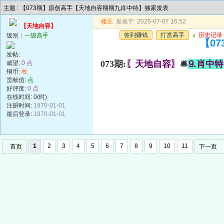
主题 : 【073期】原创高手【天地自容期期九肖中特】独家发表
楼主
发表于: 2026-07-07 16:52
【天地自容】
签到赚钱
打赏高手
u
历史记录
级别：
一级高手
【0
发帖:
073期:
〖天地自容〗
🛎
⒐肖中特
威望:
0 点
铜币:
枚
贡献值:
点
好评度:
0 点
在线时间: 0(时)
注册时间:
1970-01-01
最后登录:
1970-01-01
1
2
3
4
5
6
7
8
9
10
11
首页
下一页