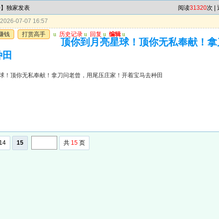
特】独家发表
阅读
31320
次 |
026-07-07 16:57
赚钱
打赏高手
u
历史记录
u
回复
u
编辑
u
顶你到月亮星球！顶你无私奉献！拿
种田
球！顶你无私奉献！拿刀问老曾，用尾压庄家！开着宝马去种田
14
15
共
15
页