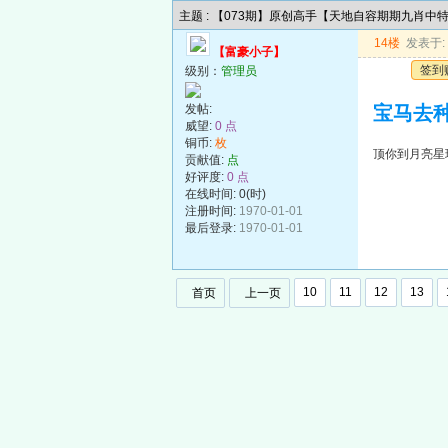
主题 : 【073期】原创高手【天地自容期期九肖中
14楼
发表于: 2
【富豪小子】
签到
级别：
管理员
发帖:
宝马去
威望:
0 点
铜币:
枚
顶你到月亮星
贡献值:
点
好评度:
0 点
在线时间: 0(时)
注册时间:
1970-01-01
最后登录:
1970-01-01
10
11
12
13
首页
上一页