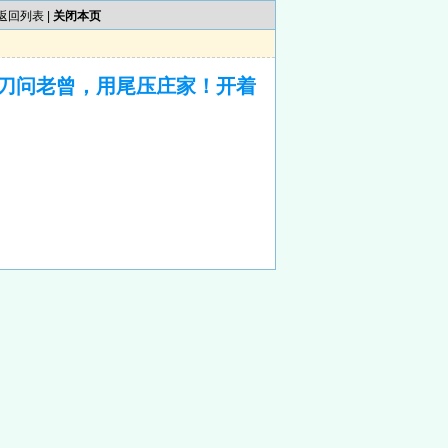
返回列表
|
关闭本页
刀问老曾，用尾压庄家！开着