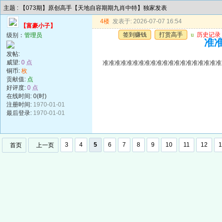
主题 : 【073期】原创高手【天地自容期期九肖中特】独家发表
4楼
发表于: 2026-07-07 16:54
【富豪小子】
签到赚钱
打赏高手
u
历史记录
级别：
管理员
准准
发帖:
威望:
0 点
准准准准准准准准准准准准准准准准准准准准
铜币:
枚
贡献值:
点
好评度:
0 点
在线时间: 0(时)
注册时间:
1970-01-01
最后登录:
1970-01-01
3
4
5
6
7
8
9
10
11
12
1
首页
上一页