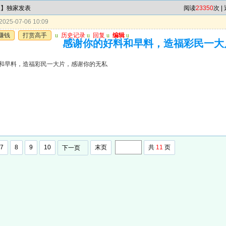
区】独家发表
阅读
23350
次 |
025-07-06 10:09
赚钱
打赏高手
u
历史记录
u
回复
u
编辑
u
感谢你的好料和早料，造福彩民一大
和早料，造福彩民一大片，感谢你的无私
7
8
9
10
末页
共
11
页
下一页