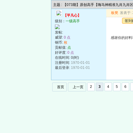
主题 : 【073期】原创高手【嗨马神精准九肖九肖
板凳
发表于: 2
【平凡心】
签到
级别：
一级高手
发帖:
威望:
0 点
感谢你的好料
铜币:
枚
贡献值:
点
好评度:
0 点
在线时间: 0(时)
注册时间:
1970-01-01
最后登录:
1970-01-01
2
3
4
5
6
首页
上一页