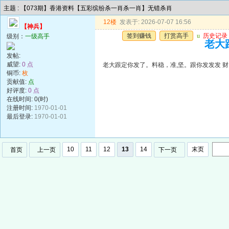
主题 : 【073期】香港资料【五彩缤纷杀一肖杀一肖】无错杀肖
12楼
发表于: 2026-07-07 16:56
【神兵】
签到赚钱
打赏高手
u
历史记录
级别：
一级高手
老大
发帖:
威望:
0 点
老大跟定你发了。料稳，准,坚。跟你发发发 财
铜币:
枚
贡献值:
点
好评度:
0 点
在线时间: 0(时)
注册时间:
1970-01-01
最后登录:
1970-01-01
10
11
12
13
14
末页
首页
上一页
下一页