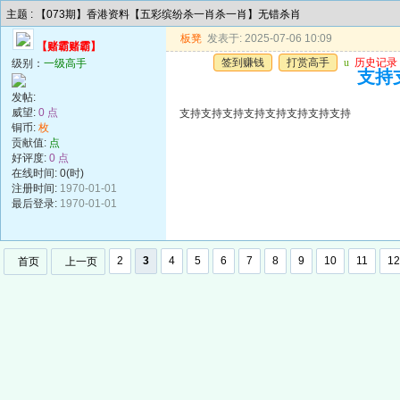
主题 : 【073期】香港资料【五彩缤纷杀一肖杀一肖】无错杀肖
板凳
发表于: 2025-07-06 10:09
【赌霸赌霸】
签到赚钱
打赏高手
u
历史记录
级别：
一级高手
支持
发帖:
威望:
0 点
支持支持支持支持支持支持支持支持
铜币:
枚
贡献值:
点
好评度:
0 点
在线时间: 0(时)
注册时间:
1970-01-01
最后登录:
1970-01-01
2
3
4
5
6
7
8
9
10
11
12
首页
上一页