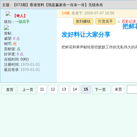
主题 : 【073期】香港资料【我是赢家杀一肖杀一肖】无错杀肖
14楼
发表于: 2026-07-07 16:56
【奇人】
签到赚钱
打赏高手
u
历史记录
级别：
一级高手
把鲜
发帖:
发好料让大家分享
威望:
0 点
铜币:
枚
把鲜花和掌声献给那些默默工作的无私伟大的
贡献值:
点
好评度:
0 点
在线时间: 0(时)
注册时间:
1970-01-01
最后登录:
1970-01-01
11
12
13
14
15
末页
首页
上一页
下一页