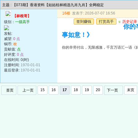
主题 : 【073期】香港资料【姑姑桂林精选九肖九肖】全网稳定
16楼
发表于: 2026-07-07 16:56
【林根哥】
签到赚钱
打赏高手
u
历史记录
级别：
一级高手
你的
发帖:
事如意！》
威望:
0 点
铜币:
枚
你的辛劳付出，无限感激，千言万语汇一语《
贡献值:
点
好评度:
0 点
在线时间: 0(时)
注册时间:
1970-01-01
最后登录:
1970-01-01
15
16
17
18
19
20
末页
首页
上一页
下一页