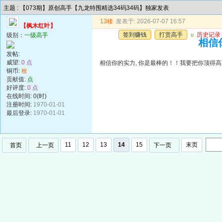
主题 : 【073期】原创高手【九龙特围精选34码34码】独家发表
13楼
发表于: 2026-07-07 16:57
【枫木红叶】
签到赚钱
打赏高手
u
历史记录
级别：
一级高手
相信你
发帖:
威望:
0 点
相信你的实力, 你是最棒的！！我要把你顶得高高的..
铜币:
枚
贡献值:
点
好评度:
0 点
在线时间: 0(时)
注册时间:
1970-01-01
最后登录:
1970-01-01
11
12
13
14
15
末页
首页
上一页
下一页