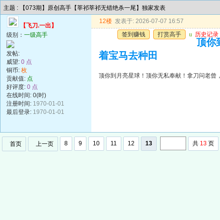
主题 : 【073期】原创高手【莘祁莘祁无错绝杀一尾】独家发表
12楼
发表于: 2026-07-07 16:57
【飞刀.一出】
签到赚钱
打赏高手
u
历史记录
级别：
一级高手
顶你
发帖:
着宝马去种田
威望:
0 点
铜币:
枚
顶你到月亮星球！顶你无私奉献！拿刀问老曾
贡献值:
点
好评度:
0 点
在线时间: 0(时)
注册时间:
1970-01-01
最后登录:
1970-01-01
8
9
10
11
12
13
共
13
页
首页
上一页