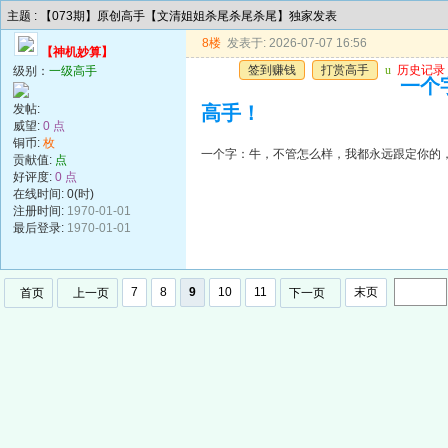
主题 : 【073期】原创高手【文清姐姐杀尾杀尾杀尾】独家发表
8楼
发表于: 2026-07-07 16:56
【神机妙算】
签到赚钱
打赏高手
u
历史记录
级别：
一级高手
一个
发帖:
高手！
威望:
0 点
铜币:
枚
一个字：牛，不管怎么样，我都永远跟定你的
贡献值:
点
好评度:
0 点
在线时间: 0(时)
注册时间:
1970-01-01
最后登录:
1970-01-01
7
8
9
10
11
末页
首页
上一页
下一页