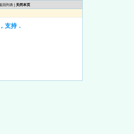
返回列表
|
关闭本页
，支持．