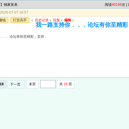
尾】独家发表
阅读
40186
次 |
026-07-07 16:57
赚钱
打赏高手
u
历史记录
u
回复
u
编辑
u
我一路支持你．．．论坛有你至精彩
．．．论坛有你至精彩，支持．
18
末页
共
19
页
下一页