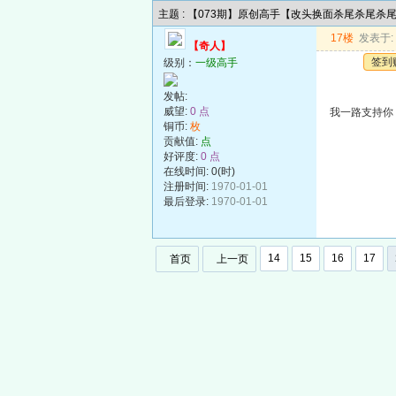
主题 : 【073期】原创高手【改头换面杀尾杀尾杀
17楼
发表于: 2
【奇人】
签到
级别：
一级高手
发帖:
威望:
0 点
我一路支持你
铜币:
枚
贡献值:
点
好评度:
0 点
在线时间: 0(时)
注册时间:
1970-01-01
最后登录:
1970-01-01
14
15
16
17
首页
上一页